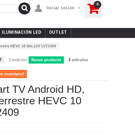
0
Iniciar sesión
ILUMINACIÓN LED
OUTLET
errestre HEVC 10 bits,12V LVT2409
T
Condición:
Nuevo producto
2
artículos
en inventario!
art TV Android HD,
 terrestre HEVC 10
2409