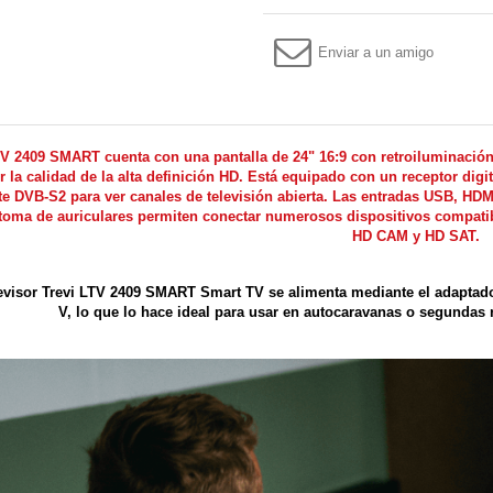
Enviar a un amigo
V 2409 SMART cuenta con una pantalla de 24" 16:9 con retroiluminación 
r la calidad de la alta definición HD. Está equipado con un receptor digit
ite DVB-S2 para ver canales de televisión abierta. Las entradas USB, HDM
 toma de auriculares permiten conectar numerosos dispositivos compati
HD CAM y HD SAT.
levisor Trevi LTV 2409 SMART Smart TV se alimenta mediante el adaptado
V, lo que lo hace ideal para usar en autocaravanas o segundas 