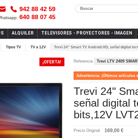
942 88 42 59
Buscar
640 88 07 45
Whatsapp:
PS
ALQUILER
TELEVISORES - PROYECTORES - IMAGEN
Tipos TV
TV a 12V
Trevi 24" Smart TV Android HD, señal digital t
Referencia
Trevi LTV 2409 SMAR
¡OFERTA!
Advertencia: ¡Últimos artículos 
Trevi 24" Sm
señal digital
bits,12V LVT
169,00 €
Precio Original