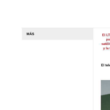
MÁS
El LT
po
satél
y la
El te