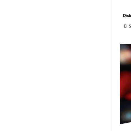
Disf
El 