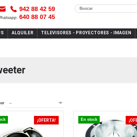
942 88 42 59
Buscar
640 88 07 45
Whatsapp:
PS
ALQUILER
TELEVISORES - PROYECTORES - IMAGEN
weeter
por
--
ock
En stock
¡OFERTA!
¡OF