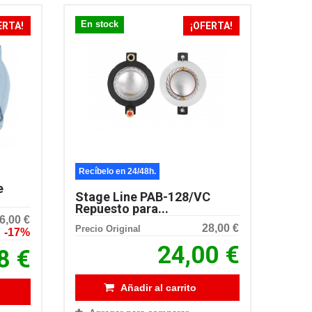
En stock
ERTA!
¡OFERTA!
Recíbelo en 24/48h.
e
Stage Line PAB-128/VC
Repuesto para...
6,00 €
28,00 €
Precio Original
-17%
24,00 €
8 €
Añadir al carrito