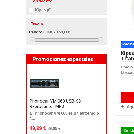
Fabricante
Kipus
(8)
Precio
Rango:
6,00€ - 159,00€
Recíbe
Kipu
Titan
Promociones especiales
Precio 
Descue
Phonocar VM 060 USB-SD
Reproductor MP3
Agr
El Phonocar VM 060 es un autorradio
1...
49,99 €
89,99 €
En st