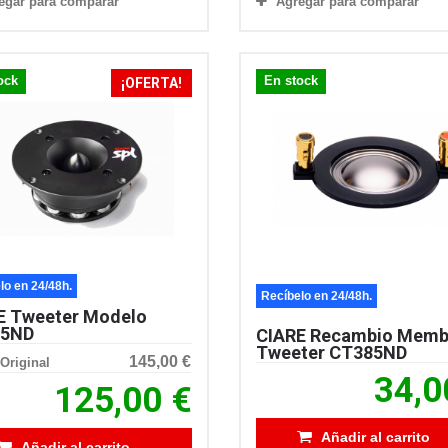
egar para comparar
Agregar para comparar
ock
En stock
¡OFERTA!
lo en 24/48h.
Recíbelo en 24/48h.
E Tweeter Modelo
85ND
CIARE Recambio Memb
Tweeter CT385ND
145,00 €
Original
34,0
125,00 €
Añadir al carrito
Añadir al carrito