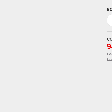
BO
C
9
Lo
C/