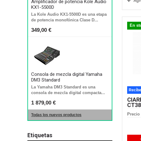
Agr
Amplificador de potencia Kole Audio
KX1-5500D
La Kole Audio KX1-5500D es una etapa
de potencia monofónica Clase D...
En st
349,00 €
Consola de mezcla digital Yamaha
DM3 Standard
La Yamaha DM3 Standard es una
Recíbe
consola de mezcla digital compacta...
CIAR
1 879,00 €
CT3
Precio 
Todas los nuevos productos
Etiquetas