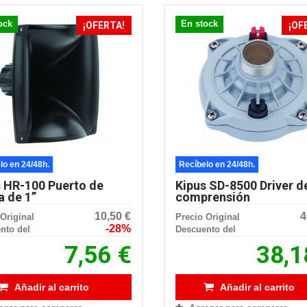
ock
En stock
¡OFERTA!
¡OF
lo en 24/48h.
Recíbelo en 24/48h.
s HR-100 Puerto de
Kipus SD-8500 Driver d
a de 1”
comprensión
10,50 €
4
Original
Precio Original
-28%
nto del
Descuento del
7,56 €
38,1
Añadir al carrito
Añadir al carrito