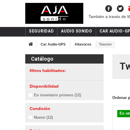
También a través de 
SEGURIDAD
AUDIO SONIDO
CAR AUDIO-G
Car Audio-GPS
Altavoces
Tweeter
Catálogo
T
filtros habilitados:
Disponibilidad
En inventario primero
(12)
Ordenar 
Condición
En st
Nuevo
(12)