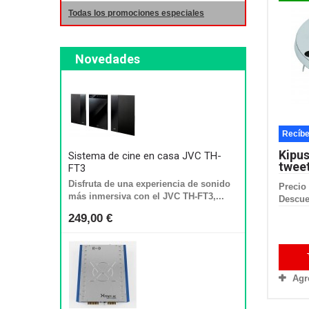
Todas los promociones especiales
Novedades
Recíbe
Kipu
Sistema de cine en casa JVC TH-
tweet
FT3
Disfruta de una experiencia de sonido
Precio 
más inmersiva con el JVC TH-FT3,...
Descue
249,00 €
Agr