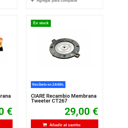
Agregar para comparar
En stock
Recíbelo en 24/48h.
rana
CIARE Recambio Membrana
Tweeter CT267
0 €
29,00 €
Añadir al carrito