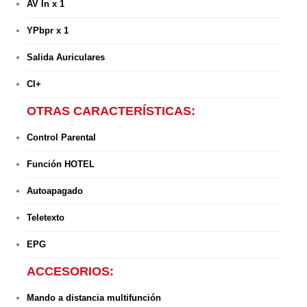
AV In x 1
YPbpr x 1
Salida Auriculares
CI+
OTRAS CARACTERÍSTICAS:
Control Parental
Función HOTEL
Autoapagado
Teletexto
EPG
ACCESORIOS:
Mando a distancia multifunción