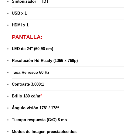
Sintonizador TDT
USB x 1
HDMI x 1
PANTALLA:
LED de 24″ (60,96 cm)
Resolución Hd Ready (1366 x 768p)
Tasa Refresco 60 Hz
Contraste 3.000:1
2
Brillo 180 cd/m
Ángulo visión 178º / 178º
Tiempo respuesta (G:G) 8 ms
Modos de Imagen preestablecidos