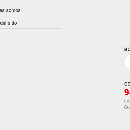
es somos
el sitio
BO
C
9
Lo
C/