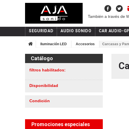
También a través de 
SEGURIDAD
AUDIO SONIDO
CAR AUDIO-G
Iluminación LED
Accesorios
Carcasas y Pant
Catálogo
Ca
filtros habilitados:
Disponibilidad
Condición
Promociones especiales