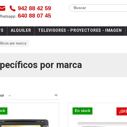
942 88 42 59
Buscar
640 88 07 45
Whatsapp:
PS
ALQUILER
TELEVISORES - PROYECTORES - IMAGEN
íficos por marca
pecíficos por marca
por
--
ock
En stock
¡OF