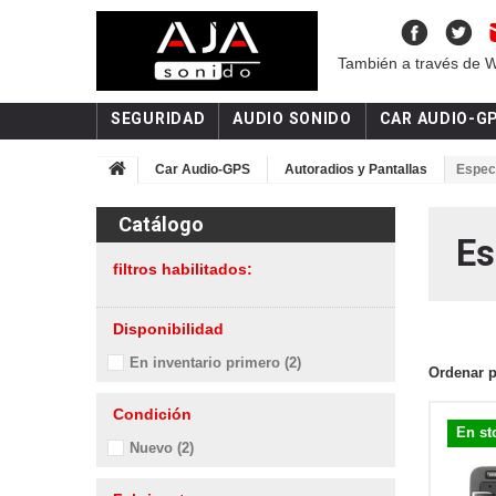
También a través de 
SEGURIDAD
AUDIO SONIDO
CAR AUDIO-G
Car Audio-GPS
Autoradios y Pantallas
Espec
Catálogo
Es
filtros habilitados:
Disponibilidad
En inventario primero
(2)
Ordenar 
Condición
En st
Nuevo
(2)