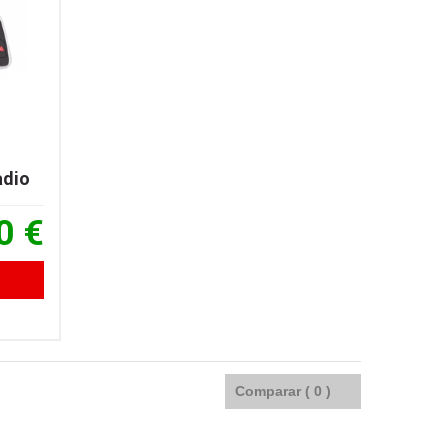
adio
0 €
Comparar (
0
)