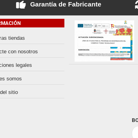
Garantía de Fabricante
RMACIÓN
ras tiendas
cte con nosotros
ciones legales
es somos
el sitio
BO