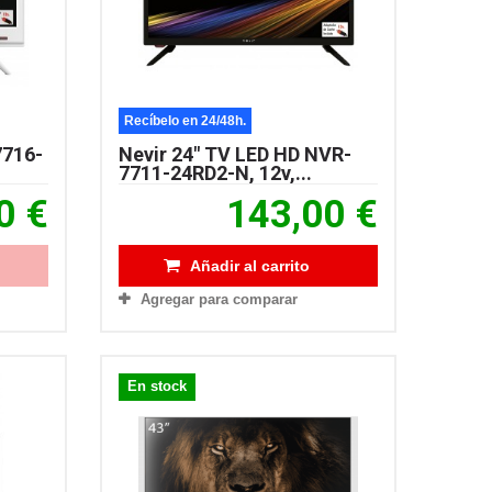
Recíbelo en 24/48h.
7716-
Nevir 24" TV LED HD NVR-
7711-24RD2-N, 12v,...
0 €
143,00 €
Añadir al carrito
Agregar para comparar
En stock