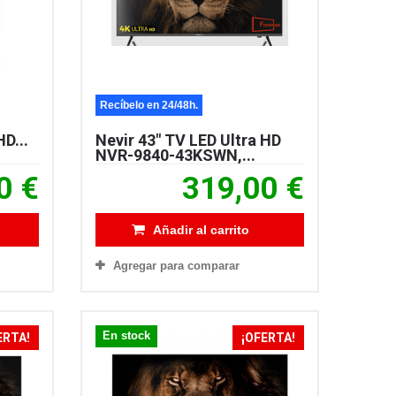
Recíbelo en 24/48h.
D...
Nevir 43" TV LED Ultra HD
NVR-9840-43KSWN,...
0 €
319,00 €
Añadir al carrito
Agregar para comparar
En stock
ERTA!
¡OFERTA!