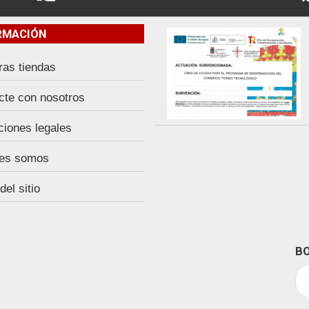
RMACIÓN
ras tiendas
cte con nosotros
ciones legales
es somos
el sitio
BO