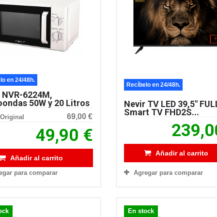
lo en 24/48h.
Recíbelo en 24/48h.
r NVR-6224M,
oondas 50W y 20 Litros
Nevir TV LED 39,5″ FUL
Smart TV FHD2S...
69,00 €
Original
239,0
49,90 €
Añadir al carrito
Añadir al carrito
Agregar para comparar
egar para comparar
ock
En stock