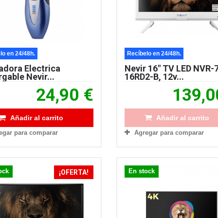
lo en 24/48h.
Recíbelo en 24/48h.
adora Electrica
Nevir 16" TV LED NVR-
gable Nevir...
16RD2-B, 12v...
24,90 €
139,0
Añadir al carrito
Añadir al carrito
egar para comparar
Agregar para comparar
ock
En stock
¡OFERTA!