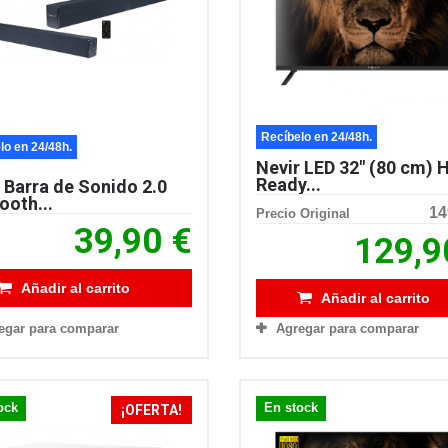
Recíbelo en 24/48h.
lo en 24/48h.
Nevir LED 32″ (80 cm) 
Ready...
 Barra de Sonido 2.0
ooth...
14
Precio Original
39,90 €
129,9
Añadir al carrito
Añadir al carrito
egar para comparar
Agregar para comparar
ock
En stock
¡OFERTA!