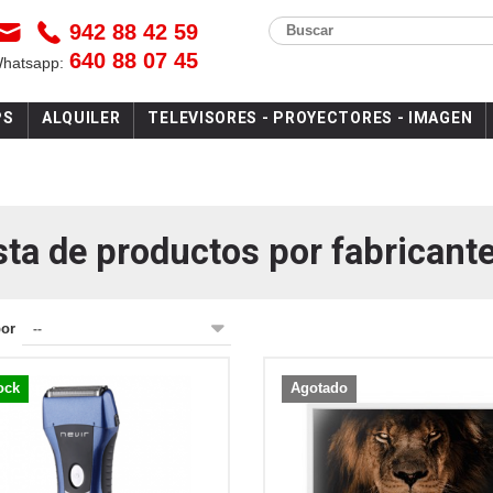
942 88 42 59
Buscar
640 88 07 45
Whatsapp:
PS
ALQUILER
TELEVISORES - PROYECTORES - IMAGEN
sta de productos por fabricant
por
--
ock
Agotado