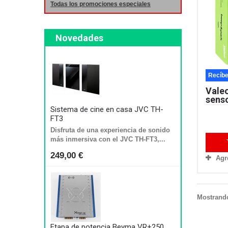
Todas los promociones especiales
Novedades
Recíbe
Vale
senso
Sistema de cine en casa JVC TH-
FT3
Disfruta de una experiencia de sonido
más inmersiva con el JVC TH-FT3,...
249,00 €
Agr
Mostrando
Etapa de potencia Beyma VR+250