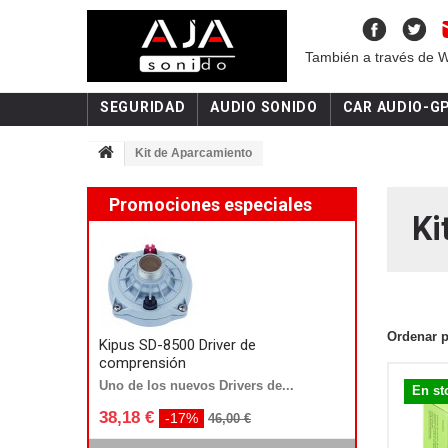
También a través de 
SEGURIDAD
AUDIO SONIDO
CAR AUDIO-G
Kit de Aparcamiento
Promociones especiales
Ki
Ordenar 
Kipus SD-8500 Driver de
comprensión
Uno de los nuevos Drivers de...
En st
38,18 €
-17%
46,00 €