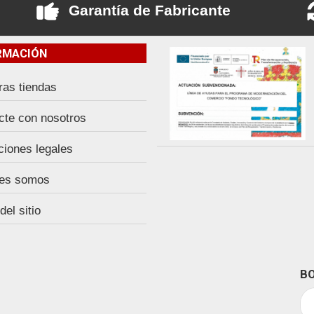
Garantía de Fabricante
RMACIÓN
ras tiendas
cte con nosotros
ciones legales
es somos
el sitio
BO