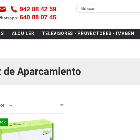
942 88 42 59
Buscar
640 88 07 45
Whatsapp:
PS
ALQUILER
TELEVISORES - PROYECTORES - IMAGEN
t de Aparcamiento
por
--
ock