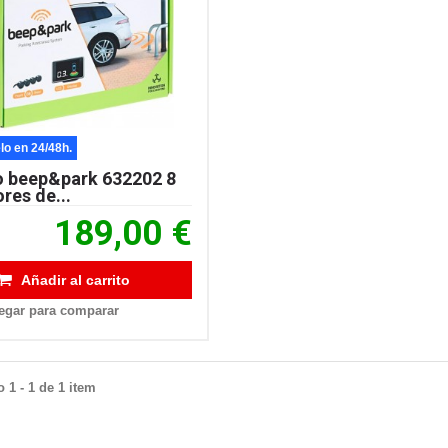
lo en 24/48h.
o beep&park 632202 8
res de...
189,00 €
Añadir al carrito
egar para comparar
 1 - 1 de 1 item