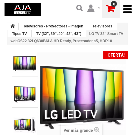
0
Televisores - Proyectores - Imagen
Televisores
Tipos TV
TV (32", 39'', 40", 42'', 43")
LG TV 32'' Smart TV
webOS22 32LQ630B6LA HD Ready, Procesador a5, HDR10
¡OFERTA!
Ver más grande