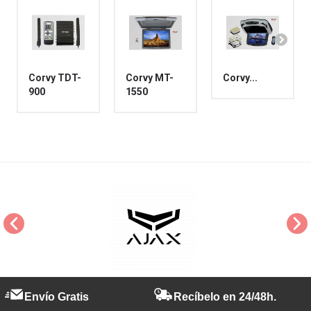
Corvy TDT-
Corvy MT-
Corvy...
900
1550
Envío Gratis
Recíbelo en 24/48h.