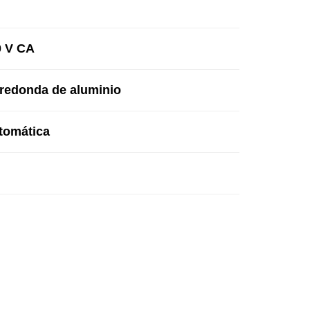
0 V CA
a redonda de aluminio
utomática