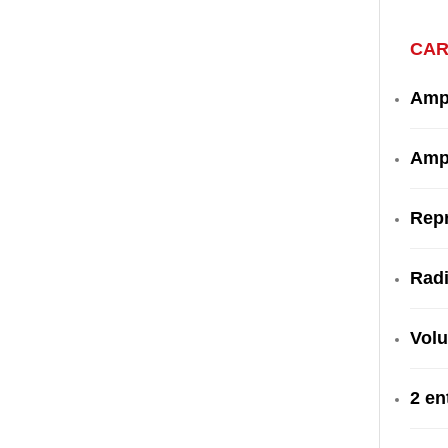
CAR
Ampl
Ampl
Rep
Radi
Volu
2 en