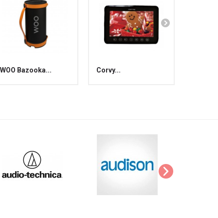
WOO Bazooka...
Corvy...
Corvy...