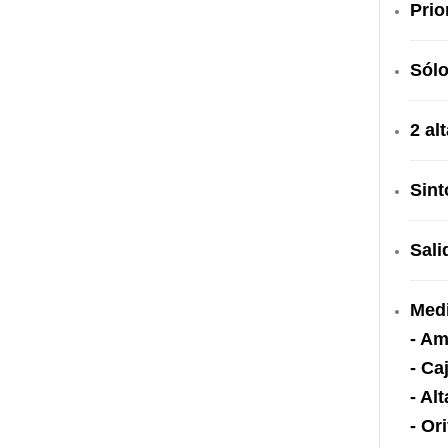
Prio
Sólo
2 al
Sint
Sali
Med
- Am
- Ca
- Al
- Or