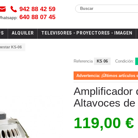
942 88 42 59
Buscar
640 88 07 45
Whatsapp:
PS
ALQUILER
TELEVISORES - PROYECTORES - IMAGEN
nestar KS-06
Referencia
KS 06
Condición:
Advertencia: ¡Últimos artículos 
Amplificador 
Altavoces de
119,00 €