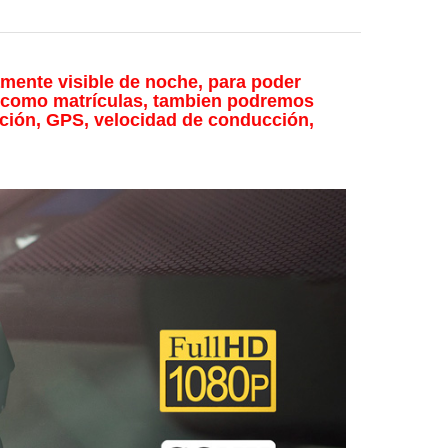
amente visible de noche, para poder
es como matrículas, tambien podremos
ción, GPS, velocidad de conducción,