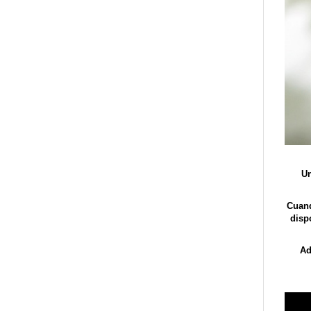
Un
Cuand
disp
Ad