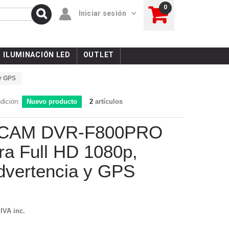
0
Iniciar sesión
ILUMINACIÓN LED
OUTLET
y GPS
dición:
Nuevo producto
2
artículos
HCAM DVR-F800PRO
a Full HD 1080p,
Advertencia y GPS
IVA inc.