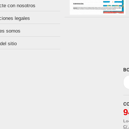
cte con nosotros
ciones legales
es somos
el sitio
BO
C
9
Lo
C/