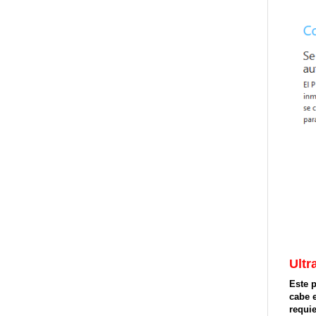
Ultr
Este p
cabe 
requie