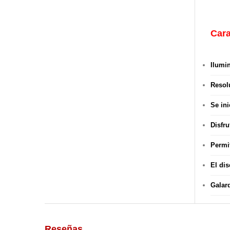
Cara
Ilumi
Resol
Se in
Disfru
Permi
El dis
Galar
Reseñas