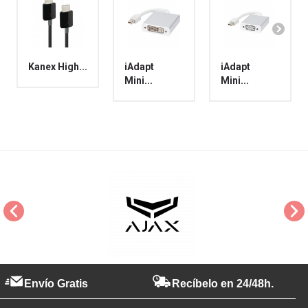
Kanex High...
iAdapt
iAdapt
Mini...
Mini...
Envío Gratis
Recíbelo en 24/48h.