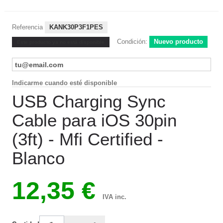
Referencia
KANK30P3F1PES
Condición:
Nuevo producto
Este producto ya no está disponible
Indicarme cuando esté disponible
USB Charging Sync
Cable para iOS 30pin
(3ft) - Mfi Certified -
Blanco
12,35 €
IVA inc.