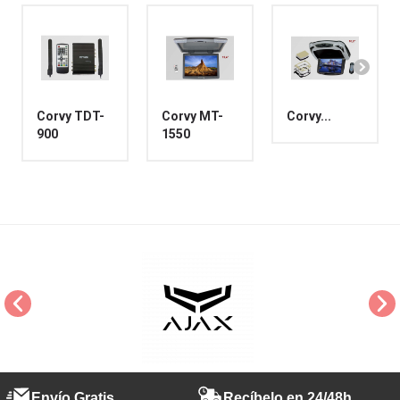
Corvy TDT-
Corvy MT-
Corvy...
900
1550
Envío Gratis
Recíbelo en 24/48h.