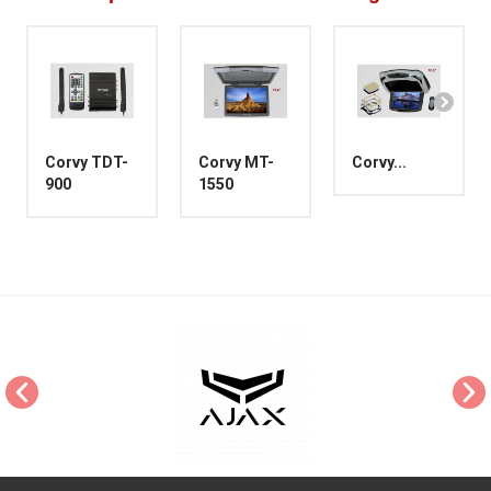
Corvy TDT-
Corvy MT-
Corvy...
900
1550