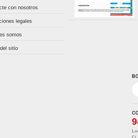
cte con nosotros
ciones legales
es somos
el sitio
BO
C
9
Lo
C/