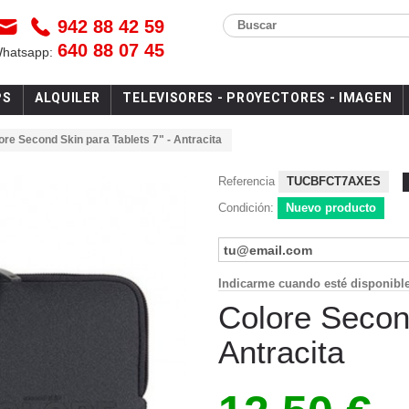
942 88 42 59
Buscar
640 88 07 45
Whatsapp:
PS
ALQUILER
TELEVISORES - PROYECTORES - IMAGEN
ore Second Skin para Tablets 7" - Antracita
Referencia
TUCBFCT7AXES
Condición:
Nuevo producto
Indicarme cuando esté disponibl
Colore Second
Antracita