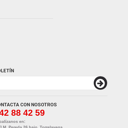
LETÍN
ONTACTA CON NOSOTROS
42 88 42 59
calízanos en:
 J.M. Pereda 26 bajo. Torrelavega