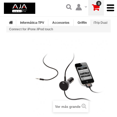
0
Informática-TPV
Accesorios
Griffin
iTrip Dual
Connect for iPone /iPod touch
Ver más grande