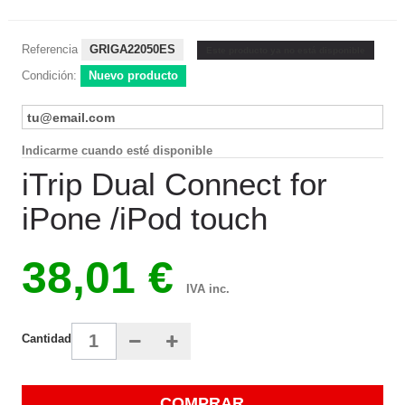
Referencia
GRIGA22050ES
Este producto ya no está disponible
Condición:
Nuevo producto
Indicarme cuando esté disponible
iTrip Dual Connect for
iPone /iPod touch
38,01 €
IVA inc.
Cantidad
COMPRAR